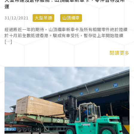
運
31/12/2021
大型吊運
山頂纜車
經過將近一年的期待，山頂纜車新車卡及所有相關零件終於陸續
於十月前全數抵達香港。駿成有幸受托，暫存從上年開始陸續
[…]
閱讀更多