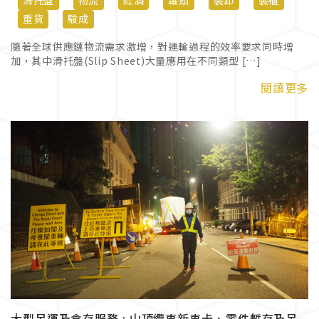
滑托盤
物流
紅酒
罐頭
裝卸
裝櫃
重貨
駿成
隨著全球供應鏈物流需求激增，對運輸過程的效率要求同時增
加，其中滑托盤(Slip Sheet)大量應用在不同類型 […]
閱讀更多
大型吊運及倉存服務 : 山頂纜車新車卡、零件暫存及吊